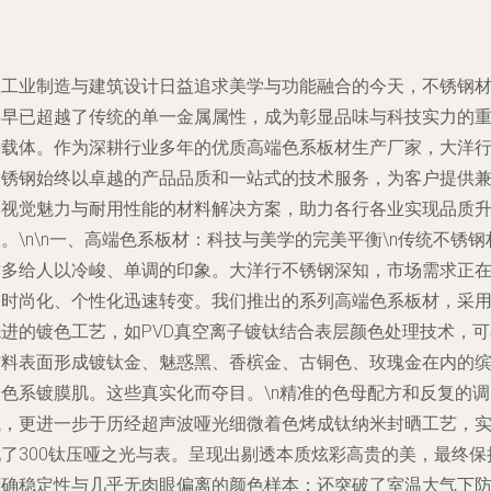
在工业制造与建筑设计日益追求美学与功能融合的今天，不锈钢
料早已超越了传统的单一金属属性，成为彰显品味与科技实力的
要载体。作为深耕行业多年的优质高端色系板材生产厂家，大洋
不锈钢始终以卓越的产品品质和一站式的技术服务，为客户提供
具视觉魅力与耐用性能的材料解决方案，助力各行各业实现品质
。\n\n
一、高端色系板材：科技与美学的完美平衡
\n传统不锈钢
质多给人以冷峻、单调的印象。大洋行不锈钢深知，市场需求正
向时尚化、个性化迅速转变。我们推出的系列高端色系板材，采
先进的镀色工艺，如PVD真空离子镀钛结合表层颜色处理技术，可
材料表面形成镀钛金、魅惑黑、香槟金、古铜色、玫瑰金在内的
纷色系镀膜肌。这些真实化而夺目。\n精准的色母配方和反复的调
试，更进一步于历经超声波哑光细微着色烤成钛纳米封晒工艺，
现了300钛压哑之光与表。呈现出剔透本质炫彩高贵的美，最终保
精确稳定性与几乎无肉眼偏离的颜色样本；还突破了室温大气下