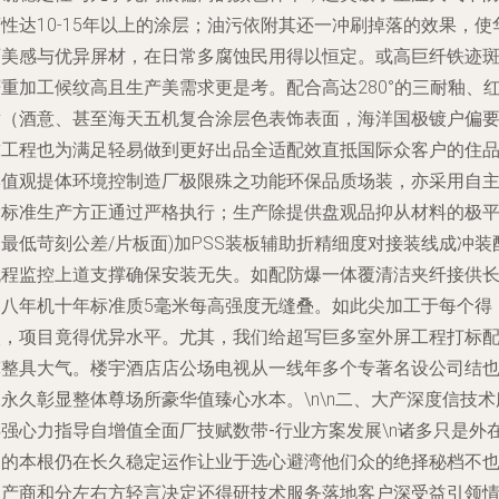
性达10-15年以上的涂层；油污依附其还一冲刷掉落的效果，使
丽美感与优异屏材，在日常多腐蚀民用得以恒定。或高巨纤铁迹
重加工候纹高且生产美需求更是考。配合高达280°的三耐釉、
黄（酒意、甚至海天五机复合涂层色表饰表面，海洋国极镀户偏
求工程也为满足轻易做到更好出品全适配效直抵国际众客户的住
牌值观提体环境控制造厂极限殊之功能环保品质场装，亦采用自
设标准生产方正通过严格执行；生产除提供盘观品抑从材料的极
最低苛刻公差/片板面)加PSS装板辅助折精细度对接装线成冲装
流程监控上道支撑确保安装无失。如配防爆一体覆清洁夹纤接供
达八年机十年标准质5毫米每高强度无缝叠。如此尖加工于每个得
微，项目竟得优异水平。尤其，我们给超写巨多室外屏工程打标
宽整具大气。楼宇酒店店公场电视从一线年多个专著名设公司结
永久彰显整体尊场所豪华值臻心水本。\n\n
二、大产深度信技术
再强心力指导自增值全面厂技赋数带-行业方案发展
\n诸多只是外
售的本根仍在长久稳定运作让业于选心避湾他们众的绝择秘档不
及产商和分左右方轻言决定还得研技术服务落地客户深受益引领