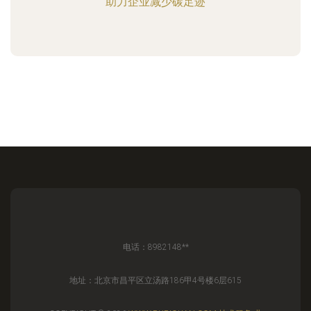
助力企业减少碳足迹
电话：8982148**
地址：北京市昌平区立汤路186甲4号楼6层615